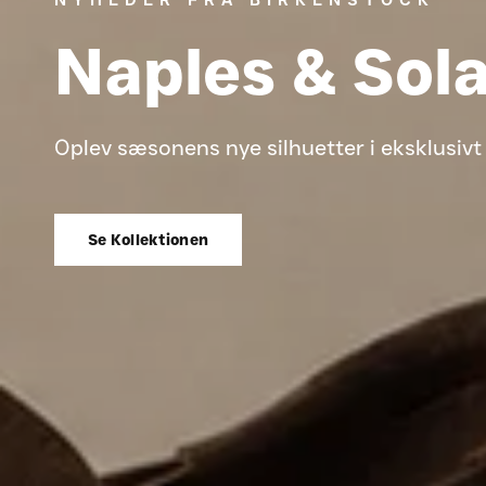
Naples
&
Sol
Oplev
sæsonens
nye
silhuetter
i
eksklusivt
Se Kollektionen