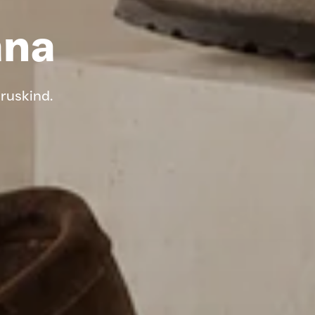
ana
ruskind.