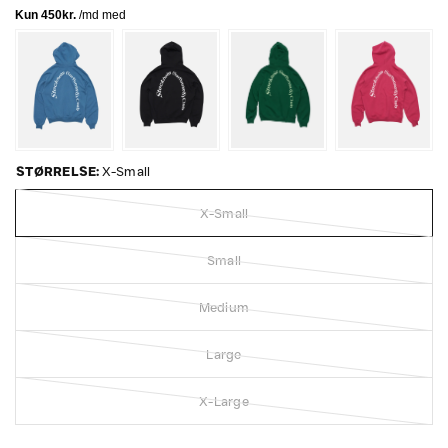
STØRRELSE:
X-Small
X-Small
Small
Medium
Large
X-Large