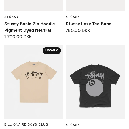
STÜSSY
STÜSSY
Small
Medium
Large
Small
Medium
Large
Stussy Basic Zip Hoodie
Stussy Lazy Tee Bone
Pigment Dyed Neutral
750,00 DKK
1.700,00 DKK
UDSALG
BILLIONAIRE BOYS CLUB
STÜSSY
Small
Medium
Large