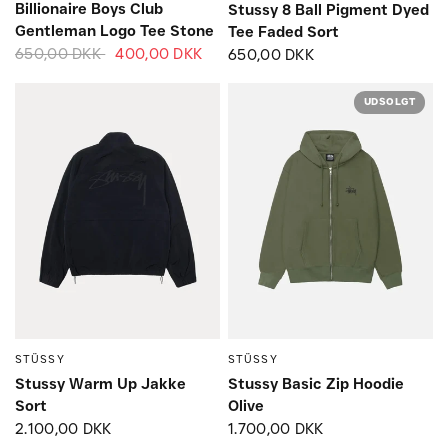
Billionaire Boys Club
Stussy 8 Ball Pigment Dyed
Gentleman Logo Tee Stone
Tee Faded Sort
650,00 DKK
400,00 DKK
650,00 DKK
UDSOLGT
STÜSSY
STÜSSY
Small
Medium
Large
Small
Medium
Large
Stussy Warm Up Jakke
Stussy Basic Zip Hoodie
Sort
Olive
2.100,00 DKK
1.700,00 DKK