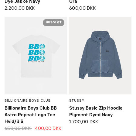
Dye Jakke Navy
Grå
2.200,00 DKK
600,00 DKK
UDSOLGT
BILLIONAIRE BOYS CLUB
STÜSSY
Small
Medium
Large
Small
Medium
Large
Billionaire Boys Club BB
Stussy Basic Zip Hoodie
Astro Repeat Logo Tee
Pigment Dyed Navy
Hvid/Blå
1.700,00 DKK
650,00 DKK
400,00 DKK