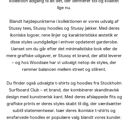
kollektion adgang til alt det, der definerer stil og kvalitet
lige nu.
Blandt højdepunkterne i kollektionen er vores udvalg af
Stussy tees, Stussy hoodies og Stussy jakker. Med deres
ikoniske logoer, rene linjer og karakteristiske æstetik er
disse styles uundgåelige i enhver opdateret garderobe.
Uanset om du går efter det minimalistiske look eller de
mere grafiske udgaver, er Stussy et brand, der altid leverer
– og hos Woodsøe har vi udvalgt netop de styles, der
rammer balancen mellem street og stilrent.
Du finder også udvalgte t-shirts og hoodies fra Stockholm
Surfboard Club – et brand, der kombinerer skandinavisk
design med kunstnerisk kant. Med deres afslappede fits og
grafiske prints er deres styles skabt til dig, der værdsætter
subtil statementwear. Især deres ikoniske t-shirts og
ensfarvede hoodies er populære valg blandt vores kunder.