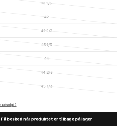
41 1/3
42
42 2/3
43 1/3
44
44 2/3
45 1/3
se udsolgt?
Få besked når produktet er tilbage på lager