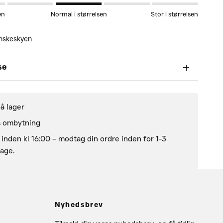
en
Normal i størrelsen
Stor i størrelsen
 Ønskeskyen
se
på lager
s ombytning
l inden kl 16:00 – modtag din ordre inden for 1-3
age.
Nyhedsbrev