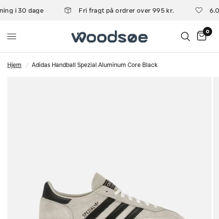
ing i 30 dage
Fri fragt på ordrer over 995 kr.
6.0
0
Hjem
/
Adidas Handball Spezial Aluminum Core Black