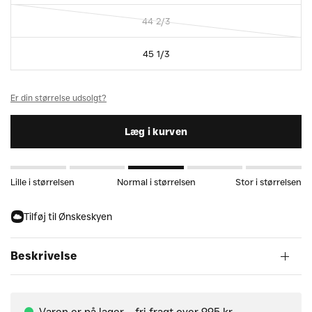
44 2/3
45 1/3
Er din størrelse udsolgt?
Læg i kurven
Lille i størrelsen
Normal i størrelsen
Stor i størrelsen
Tilføj til Ønskeskyen
Beskrivelse
Varen er på lager – fri fragt over 995 kr.