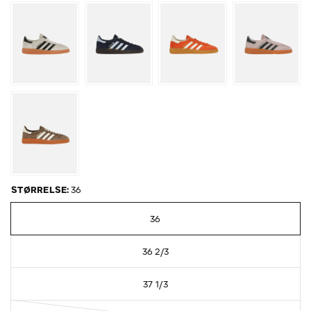
STØRRELSE:
36
36
36 2/3
37 1/3